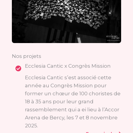
Nos projets
Ecclesia Cantic x Congrès Mission
Ecclesia Cantic s’est associé cette
année au Congrès Mission pour
former un chœur de 100 choristes de
18 à 35 ans pour leur grand
rassemblement qui a ei lieu à l’Accor
Arena de Bercy, les 7 et 8 novembre
2025.